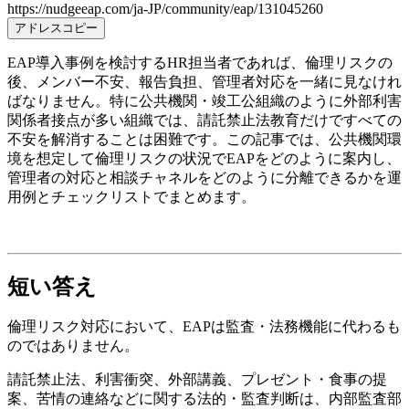
https://nudgeeap.com/ja-JP/community/eap/131045260
アドレスコピー
EAP導入事例を検討するHR担当者であれば、倫理リスクの
後、メンバー不安、報告負担、管理者対応を一緒に見なけれ
ばなりません。特に公共機関・竣工公組織のように外部利害
関係者接点が多い組織では、請託禁止法教育だけですべての
不安を解消することは困難です。この記事では、公共機関環
境を想定して倫理リスクの状況でEAPをどのように案内し、
管理者の対応と相談チャネルをどのように分離できるかを運
用例とチェックリストでまとめます。
短い答え
倫理リスク対応において、EAPは監査・法務機能に代わるも
のではありません。
請託禁止法、利害衝突、外部講義、プレゼント・食事の提
案、苦情の連絡などに関する法的・監査判断は、内部監査部