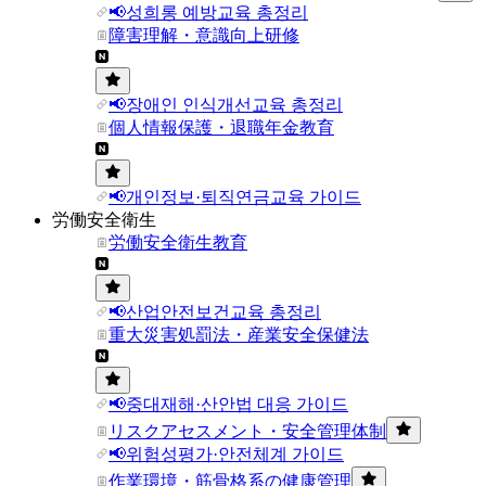
📢성희롱 예방교육 총정리
障害理解・意識向上研修
📢장애인 인식개선교육 총정리
個人情報保護・退職年金教育
📢개인정보·퇴직연금교육 가이드
労働安全衛生
労働安全衛生教育
📢산업안전보건교육 총정리
重大災害処罰法・産業安全保健法
📢중대재해·산안법 대응 가이드
リスクアセスメント・安全管理体制
📢위험성평가·안전체계 가이드
作業環境・筋骨格系の健康管理