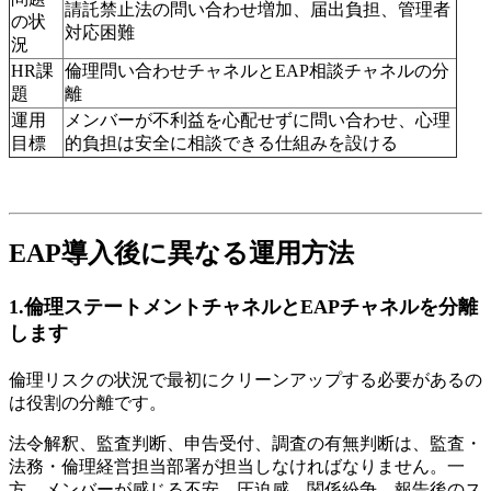
請託禁止法の問い合わせ増加、届出負担、管理者
の状
対応困難
況
HR課
倫理問い合わせチャネルとEAP相談チャネルの分
題
離
運用
メンバーが不利益を心配せずに問い合わせ、心理
目標
的負担は安全に相談できる仕組みを設ける
EAP導入後に異なる運用方法
1.倫理ステートメントチャネルとEAPチャネルを分離
します
倫理リスクの状況で最初にクリーンアップする必要があるの
は役割の分離です。
法令解釈、監査判断、申告受付、調査の有無判断は、監査・
法務・倫理経営担当部署が担当しなければなりません。一
方、メンバーが感じる不安、圧迫感、関係紛争、報告後のス