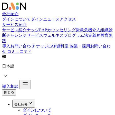
会社紹介
ダインについて
ダインニュース
アクセス
サービス紹介
サービス紹介
ナッジEAPカウンセリング
緊急危機介入
組織診
断
チャレンジサービス
ウェルネスプログラム
法定義務教育
無
料
導入お問い合わせ
ナッジEAP資料室
協業・採用お問い合わ
せ
コミュニティ
日本語
導入相談
閉じる
会社紹介
ダインについて