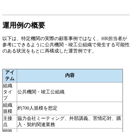
運用例の概要
以下は、特定機関の実際の顧客事例ではなく、HR担当者が
参考にできるように公共機関・竣工公組織で発生する可能性
のある状況をもとに再構成した運営例です。
アイ
内容
テム
組織
タイ
公共機関・竣工公組織
プ
組織
約700人規模を想定
規模
主接
協力会社ミーティング、外部講義、苦情応対、購
点
入・契約関連業務
問題