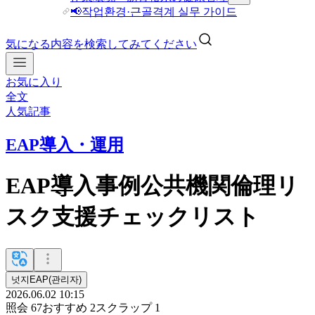
📢작업환경·근골격계 실무 가이드
気になる内容を検索してみてください
お気に入り
全文
人気記事
EAP導入・運用
EAP導入事例公共機関倫理リ
スク支援チェックリスト
넛지EAP(관리자)
2026.06.02 10:15
照会
67
おすすめ
2
スクラップ
1