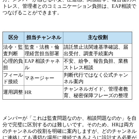
トレス、管理者とのコミュニケーション負担は、EAP相談で
つなげることができます。
区分
担当チャンネル
主な役割
法令・監
監査・法務・倫
請託禁止法関連基準確認、届
査判断
理経営担当部署
出受付、調査手続案内
心理的負
EAP 相談チャネ
不安、紛争、報告負担、業務
担
ル
ストレス相談
フィール
判断代行ではなく公式チャン
マネージャー
ド接続
ネル案内
チャンネルガイド、管理者教
運用調整
HR
育、秘密保障フレーズの整理
メンバーが「これは監査問題なのか、相談問題なのか」を自
分で完璧に区別するのは難しいです。そのため、HRは両方
のチャンネルの役割を明確に案内しますが、どのチャンネル
に連絡しても適切な場所に接続できるように設計する必要が