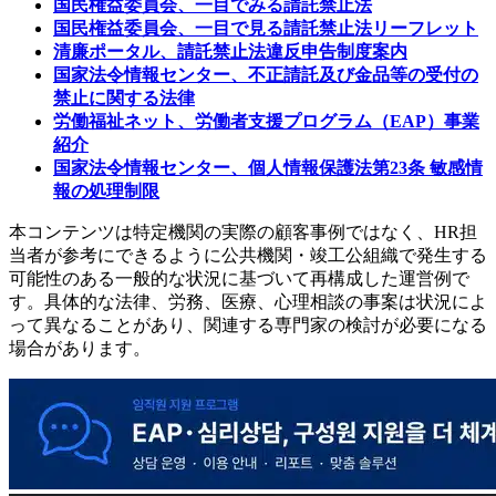
国民権益委員会、一目でみる請託禁止法
国民権益委員会、一目で見る請託禁止法リーフレット
清廉ポータル、請託禁止法違反申告制度案内
国家法令情報センター、不正請託及び金品等の受付の
禁止に関する法律
労働福祉ネット、労働者支援プログラム（EAP）事業
紹介
国家法令情報センター、個人情報保護法第23条 敏感情
報の処理制限
本コンテンツは特定機関の実際の顧客事例ではなく、HR担
当者が参考にできるように公共機関・竣工公組織で発生する
可能性のある一般的な状況に基づいて再構成した運営例で
す。具体的な法律、労務、医療、心理相談の事案は状況によ
って異なることがあり、関連する専門家の検討が必要になる
場合があります。