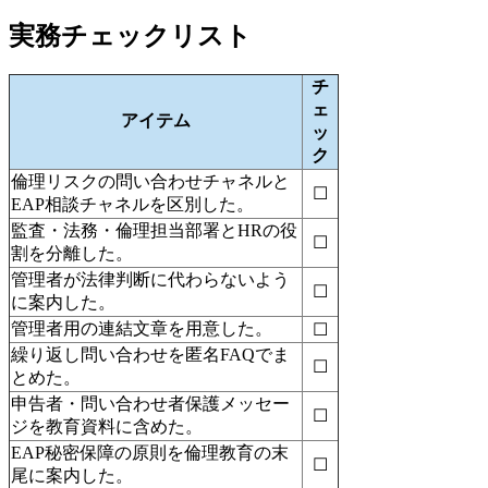
実務チェックリスト
チ
ェ
アイテム
ッ
ク
倫理リスクの問い合わせチャネルと
☐
EAP相談チャネルを区別した。
監査・法務・倫理担当部署とHRの役
☐
割を分離した。
管理者が法律判断に代わらないよう
☐
に案内した。
管理者用の連結文章を用意した。
☐
繰り返し問い合わせを匿名FAQでま
☐
とめた。
申告者・問い合わせ者保護メッセー
☐
ジを教育資料に含めた。
EAP秘密保障の原則を倫理教育の末
☐
尾に案内した。