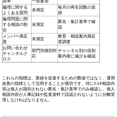
加率
一部参加
倫理に関する
毎月の再生回数の追
未測定
よくある質問
跡
倫理問題に関
匿名・集計基準で確
する相談の割
未測定
認
合
メンバー満足
教育・相談案内満足
未測定
度
度調査
お問い合わせ
部門別個別対
チャンネル別の役割
チャンネルク
応
案内後に減少を確認
ロス
これらの指標は、業績を促進するための数値ではなく、運用
改善の指標として活用することが適切です。特にEAP相談内
容は個人が識別されない匿名・集計基準でのみ確認し、個人
相談内容が人事記録や監査資料で誤認されないように分離管
理しなければなりません。