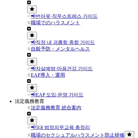
📢번아웃·직무스트레스 가이드
職場でのハラスメント
📢직장 내 괴롭힘 종합 가이드
自殺予防・メンタルヘルス
📢자살예방·마음건강 가이드
EAP導入・運用
📢EAP 도입·운영 가이드
法定義務教育
法定義務教育 総合案内
📢5대 법정의무교육 총정리
職場のセクシュアルハラスメント防止研修