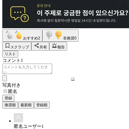
おすすめ
2
非推奨
0
スクラップ
共有
報告
リスト
コメント
1
写真付き
匿名
登録
推奨順
最新順
登録順
匿名ユーザー1