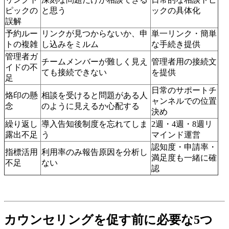
ピックの
と思う
ックの具体化
誤解
予約ルー
リンクが見つからないか、申
単一リンク・簡単
トの複雑
し込みをミルム
な手続き提供
管理者ガ
チームメンバーが難しく見え
管理者用の接続文
イドの不
ても接続できない
を提供
足
日常のサポートチ
烙印の懸
相談を受けると問題がある人
ャンネルでの位置
念
のように見えるか心配する
決め
繰り返し
導入告知後制度を忘れてしま
2週・4週・8週リ
露出不足
う
マインド運営
認知度・申請率・
指標活用
利用率のみ報告原因を分析し
満足度も一緒に確
不足
ない
認
カウンセリングを促す前に必要な5つ