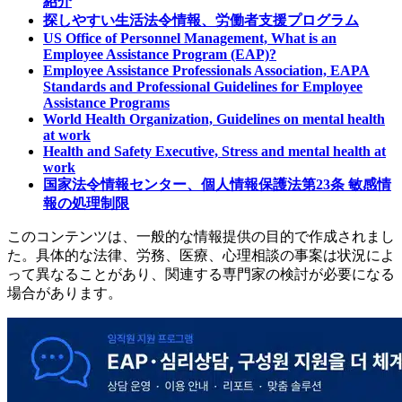
紹介
探しやすい生活法令情報、労働者支援プログラム
US Office of Personnel Management, What is an
Employee Assistance Program (EAP)?
Employee Assistance Professionals Association, EAPA
Standards and Professional Guidelines for Employee
Assistance Programs
World Health Organization, Guidelines on mental health
at work
Health and Safety Executive, Stress and mental health at
work
国家法令情報センター、個人情報保護法第23条 敏感情
報の処理制限
このコンテンツは、一般的な情報提供の目的で作成されまし
た。具体的な法律、労務、医療、心理相談の事案は状況によ
って異なることがあり、関連する専門家の検討が必要になる
場合があります。