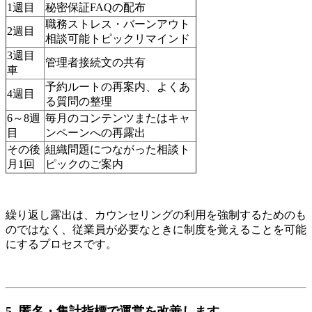
1週目
秘密保証FAQの配布
職務ストレス・バーンアウト
2週目
相談可能トピックリマインド
3週目
管理者接続文の共有
車
予約ルートの再案内、よくあ
4週目
る質問の整理
6～8週
毎月のコンテンツまたはキャ
目
ンペーンへの再露出
その後
組織問題につながった相談ト
月1回
ピックのご案内
繰り返し露出は、カウンセリングの利用を強制するためのも
のではなく、従業員が必要なときに制度を覚えることを可能
にするプロセスです。
5. 匿名・集計指標で運営を改善します