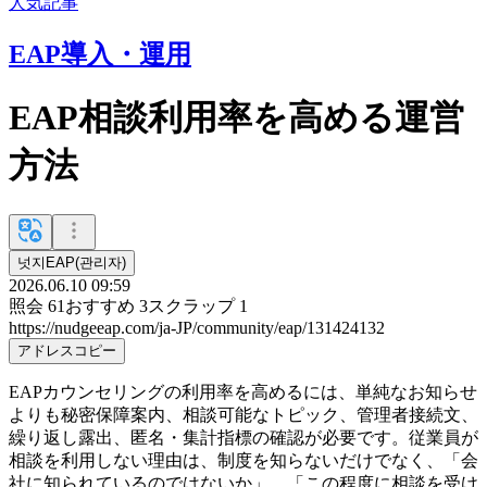
人気記事
EAP導入・運用
EAP相談利用率を高める運営
方法
넛지EAP(관리자)
2026.06.10 09:59
照会
61
おすすめ
3
スクラップ
1
https://nudgeeap.com/ja-JP/community/eap/131424132
アドレスコピー
EAPカウンセリングの利用率を高めるには、単純なお知らせ
よりも秘密保障案内、相談可能なトピック、管理者接続文、
繰り返し露出、匿名・集計指標の確認が必要です。従業員が
相談を利用しない理由は、制度を知らないだけでなく、「会
社に知られているのではないか」、「この程度に相談を受け