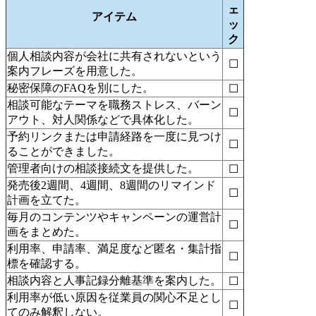
ェ
アイテム
ッ
ク
個人相談内容が会社に共有されないという
☐
案内フレーズを用意した。
秘密保障のFAQを別にした。
☐
相談可能なテーマを職務ストレス、バーン
☐
アウト、対人関係などで具体化した。
予約リンクまたは申請経路を一度に見つけ
☐
ることができました。
管理者向けの相談接続文を提供した。
☐
発売後2週間、4週間、8週間のリマインド
☐
計画を立てた。
毎月のコンテンツやキャンペーンの運営計
☐
画をまとめた。
利用率、申請率、満足度など匿名・集計指
☐
標を確認する。
相談内容と人事記録分離基準を案内した。
☐
利用率が低い原因を従業員の関心不足とし
☐
てのみ解釈しない。