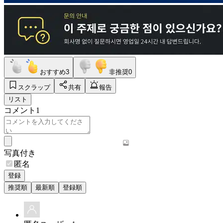
おすすめ
3
非推奨
0
スクラップ
共有
報告
リスト
コメント
1
写真付き
匿名
登録
推奨順
最新順
登録順