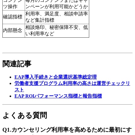
コンテン
毎月のコンテンツまたはキャ
ツ操作
ンペーンが利用可能かどうか
利用率、満足度、相談申請率
確認指標
など集計指標
相談烙印、秘密保障不安、低
内部懸念
い利用率など
関連記事
EAP導入手続きと企業選択基準総定理
労働者支援プログラム利用率の高さは運営チェックリ
スト
EAP ROIパフォーマンス指標と報告指標
よくある質問
Q1.カウンセリング利用率を高めるために最初にす