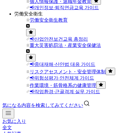
個人情報保護・退職年金教育
📢개인정보·퇴직연금교육 가이드
労働安全衛生
労働安全衛生教育
📢산업안전보건교육 총정리
重大災害処罰法・産業安全保健法
📢중대재해·산안법 대응 가이드
リスクアセスメント・安全管理体制
📢위험성평가·안전체계 가이드
作業環境・筋骨格系の健康管理
📢작업환경·근골격계 실무 가이드
気になる内容を検索してみてください
お気に入り
全文