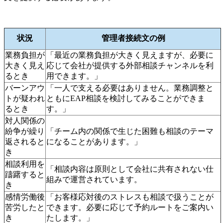
状況
管理者接続文の例
業務負担が
「最近の業務負担が大きく見えますが、必要に
大きく見え
応じて会社が提供する外部相談チャンネルを利
るとき
用できます。」
バーンアウ
「一人で支える必要はありません。業務調整と
トが疑われ
ともにEAP相談を検討してみることができま
るとき
す。」
対人関係の
紛争が繰り
「チーム内の関係で生じた困難も相談のテーマ
返されると
になることがあります。」
き
相談利用を
「相談内容は原則として会社に共有されない仕
躊躇すると
組みで運営されています。
き
感情労働後
「お客様応対後のストレスも相談で扱うことが
苦労したと
できます。必要に応じて予約ルートをご案内い
き
たします。」