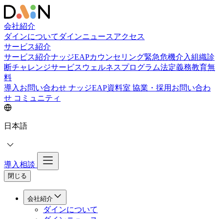
会社紹介
ダインについて
ダインニュース
アクセス
サービス紹介
サービス紹介
ナッジEAPカウンセリング
緊急危機介入
組織診
断
チャレンジサービス
ウェルネスプログラム
法定義務教育
無
料
導入お問い合わせ
ナッジEAP資料室
協業・採用お問い合わ
せ
コミュニティ
日本語
導入相談
閉じる
会社紹介
ダインについて