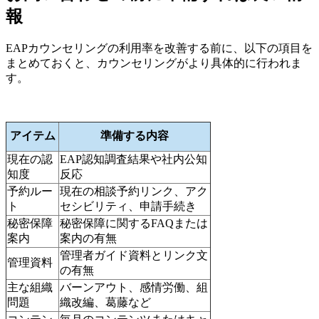
報
EAPカウンセリングの利用率を改善する前に、以下の項目を
まとめておくと、カウンセリングがより具体的に行われま
す。
アイテム
準備する内容
現在の認
EAP認知調査結果や社内公知
知度
反応
予約ルー
現在の相談予約リンク、アク
ト
セシビリティ、申請手続き
秘密保障
秘密保障に関するFAQまたは
案内
案内の有無
管理者ガイド資料とリンク文
管理資料
の有無
主な組織
バーンアウト、感情労働、組
問題
織改編、葛藤など