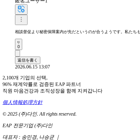
匿名ユーザー1
相談督促より秘密保障案内が先だというのが合うようです。私たちも
0
返信を書く
2026.06.15 13:07
2,100개 기업의 선택,
96% 재계약률로 검증된 EAP 파트너
직원 마음건강과 조직성장을 함께 지켜갑니다
個人情報処理方針
© 2025 (주)다인. All rights reserved.
EAP 전문기업 (주)다인
대표자 : 송민경, 나승균
｜